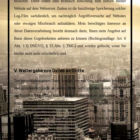
besuchen. Diese Daten sind technisch notwendig zum Betrieb meiner
Website auf dem Webserver. Zudem ist die kurzfristige Speicherung solcher
Log-Files sachdienlich, um nachträglich Angriffsversuche auf Websites
oder etwaigen Missbrauch aufzuklären. Mein berechtigtes Interesse an
dieser Datenverarbeitung besteht demnach darin, Ihnen mein Angebot auf
Basis dieser Gegebenheiten anbieten zu können (Rechtsgrundlage: Art. 6
Abs. 1 f) DSGVO, § 15 Abs. 1 TMG) und werden gelöscht, wenn Sie
hierfür nicht mehr erforderlich sind.
V. Weitergabe von Daten an Dritte
Ihre personenbezogenen Daten werden von mir stets vertraulich behandelt
und grundsätzlich nicht an andere Dritte weitergegeben, sofern Sie nicht
ausdrücklich eingewilligt haben. Einige Daten müssen jedoch stets unter
strenger Beachtung der gesetzlichen Bestimmungen ausgewählten Dritten
offenbart werden: Wenn externe Dienstleister (bspw. im Bereich der
Buchhaltung oder IT) mit Ihren personenbezogenen Daten in Berührung
kommen, erfolgt dies im Rahmen einer sogenannten Auftragsverarbeitung.
Diese ist gesetzlich ausdrücklich vorgesehen und folgt meinem