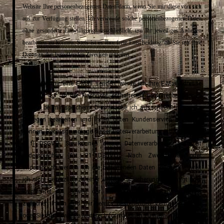
Website Ihre personenbezogenen Daten dann, wenn Sie mir diese von sich
aus zur Verfügung stellen. Ich verwende solche personenbezogenen Daten
ohne gesonderte Einwilligung ausschließlich, um Ihr jeweiliges Anliegen
bearbeiten zu können. Stets ist es Ihre freie Entscheidung, ob Sie mir Ihre
Daten zu den betreffenden Zwecken mitteilen.
Wenn Sie mir eine E-Mail senden, werde ich Ihre E-Mail-Adresse
und die ggf. in der Nachricht enthaltenen personenbezogenen
Inhalte bei mir speichern. Dies mache ich ausschließlich, um Ihr
Anliegen bearbeiten und Ihnen guten Kundenservice bieten zu
können. Rechtsgrundlage dieser Datenverarbeitung ist Art. 6 Abs.
1 f) DSGVO. Sie können dieser Datenverarbeitung jederzeit
widersprechen (Art. 21 DSGVO). Nach Zweckfortfall oder
Widerspruch werden ich die betreffenden Daten löschen, soweit
ich nicht gesetzlich zu einer weiteren Speicherung berechtigt oder
verpflichtet bin. Soweit der E-Mail-Kontakt im Rahmen eines
zwischen Ihnen und mir bereits bestehenden Vertrages erfolgt
oder Sie zum Zwecke weiterer Informationen zu meinen Produkten