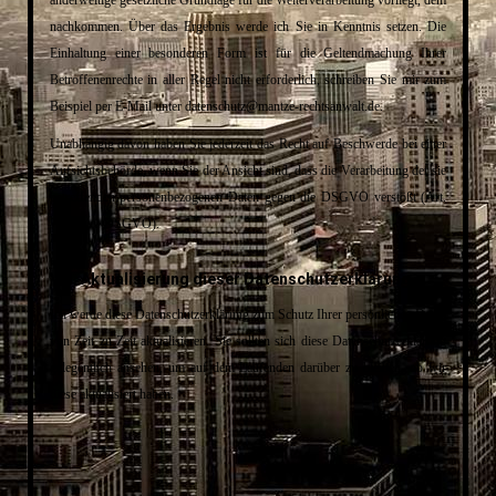
anderweitige gesetzliche Grundlage für die Weiterverarbeitung vorliegt, dem
nachkommen. Über das Ergebnis werde ich Sie in Kenntnis setzen. Die
Einhaltung einer besonderen Form ist für die Geltendmachung Ihrer
Betroffenenrechte in aller Regel nicht erforderlich, schreiben Sie mir zum
Beispiel per E-Mail unter datenschutz@mantze-rechtsanwalt.de.
Unabhängig davon haben Sie jederzeit das Recht auf Beschwerde bei einer
Aufsichtsbehörde, wenn Sie der Ansicht sind, dass die Verarbeitung der sie
betreffenden personenbezogenen Daten gegen die DSGVO verstößt (Art.
77 Abs. 1 DSGVO).
VIII. Aktualisierung dieser Datenschutzerklärung
Ich werde diese Datenschutzerklärung zum Schutz Ihrer persönlichen Daten
von Zeit zu Zeit aktualisieren. Sie sollten sich diese Datenschutzerklärung
gelegentlich ansehen, um auf dem Laufenden darüber zu bleiben, ob wir
diese aktualisiert haben.