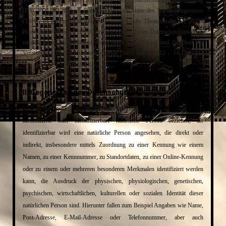
Verantwortliche Stelle im Sinne der Datenschutzgrundverordnung
(DSGVO) und zugleich Diensteanbieter im Sinne des Telemediengesetzes
(TMG) ist Rechtsanwalt Holger Mantze, Große Theaterstraße 42, 20354
Hamburg. Dementsprechend kommen ich mit diesen Datenschutzhinweisen
meinen Informationspflichten hinsichtlich Art, Umfang und Zwecken der
Verarbeitung Ihrer personenbezogenen Daten aus Art. 12 - 14 DSGVO
bzw. § 13 Abs. 1 TMG nach.
II. Gegenstand des Datenschutzes
Personenbezogene Daten sind alle Informationen, die sich auf eine
identifizierte oder identifizierbare natürliche Person beziehen; als
identifizierbar wird eine natürliche Person angesehen, die direkt oder
indirekt, insbesondere mittels Zuordnung zu einer Kennung wie einem
Namen, zu einer Kennnummer, zu Standortdaten, zu einer Online-Kennung
oder zu einem oder mehreren besonderen Merkmalen identifiziert werden
kann, die Ausdruck der physischen, physiologischen, genetischen,
psychischen, wirtschaftlichen, kulturellen oder sozialen Identität dieser
natürlichen Person sind. Hierunter fallen zum Beispiel Angaben wie Name,
Post-Adresse, E-Mail-Adresse oder Telefonnummer, aber auch