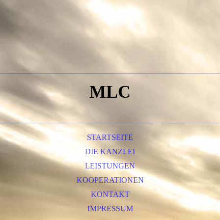
MLC
STARTSEITE
DIE KANZLEI
LEISTUNGEN
KOOPERATIONEN
KONTAKT
IMPRESSUM