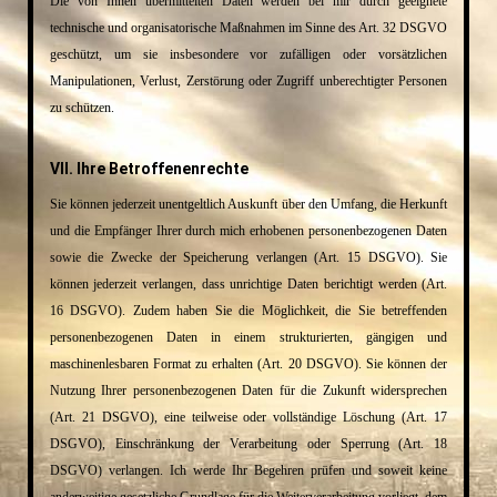
Die von Ihnen übermittelten Daten werden bei mir durch geeignete
technische und organisatorische Maßnahmen im Sinne des Art. 32 DSGVO
geschützt, um sie insbesondere vor zufälligen oder vorsätzlichen
Manipulationen, Verlust, Zerstörung oder Zugriff unberechtigter Personen
zu schützen.
VII. Ihre Betroffenenrechte
Sie können jederzeit unentgeltlich Auskunft über den Umfang, die Herkunft
und die Empfänger Ihrer durch mich erhobenen personenbezogenen Daten
sowie die Zwecke der Speicherung verlangen (Art. 15 DSGVO). Sie
können jederzeit verlangen, dass unrichtige Daten berichtigt werden (Art.
16 DSGVO). Zudem haben Sie die Möglichkeit, die Sie betreffenden
personenbezogenen Daten in einem strukturierten, gängigen und
maschinenlesbaren Format zu erhalten (Art. 20 DSGVO). Sie können der
Nutzung Ihrer personenbezogenen Daten für die Zukunft widersprechen
(Art. 21 DSGVO), eine teilweise oder vollständige Löschung (Art. 17
DSGVO), Einschränkung der Verarbeitung oder Sperrung (Art. 18
DSGVO) verlangen. Ich werde Ihr Begehren prüfen und soweit keine