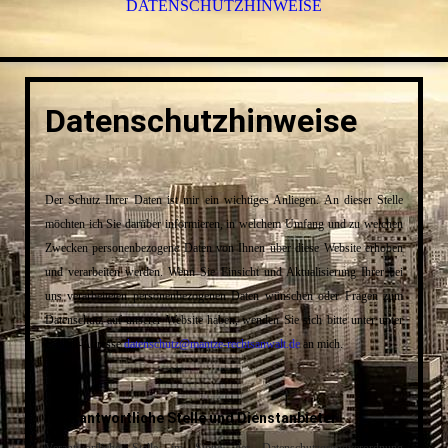
DATENSCHUTZHINWEISE
Datenschutzhinweise
Der Schutz Ihrer Daten ist mir ein wichtiges Anliegen. An dieser Stelle
möchten ich Sie darüber informieren, in welchem Umfang und zu welchen
Zwecken personenbezogene Daten von Ihnen über diese Website erhoben
und verarbeiten werden. Wenn Sie Einsicht und Aktualisierung Ihrer bei
uns verarbeiteten personenbezogenen Daten wünschen oder Fragen zum
Datenschutz auf unserer Website haben, wenden Sie sich bitte unter unter
E-Mail-Adresse
datenschutz@mantze-rechtsanwalt.de
an mich.
I. Verantwortliche Stelle und Dienstanbieter