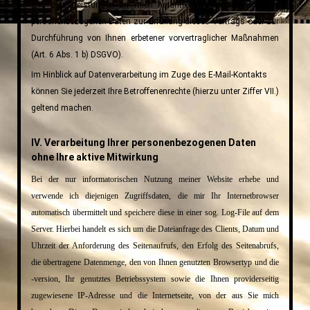
und Dienstleistungen an mich herantreten, verarbeite ich Ihre
personenbezogenen Daten zur Erfüllung dieses Vertrags oder zur
Durchführung von Ihnen erbetener vorvertraglicher Maßnahmen
(Art. 6 Abs. 1 b) DSGVO).
Im Hinblick auf Datenverarbeitung im Zuge des E-Mail-Kontakts
können Sie jederzeit Ihre Betroffenenrechte (hierzu unter Ziffer VII.)
geltend machen.
IV. Verarbeitung Ihrer personenbezogenen Daten
ohne Ihre aktive Mitwirkung
Bei der nur informatorischen Nutzung meiner Website erhebe und
verwende ich diejenigen Zugriffsdaten, die mir Ihr Internetbrowser
automatisch übermittelt und speichere diese in einer sog. Log-File auf dem
Server. Hierbei handelt es sich um die Dateianfrage des Clients, Datum und
Uhrzeit der Anforderung des Seitenaufrufs, den Erfolg des Seitenabrufs,
die übertragene Datenmenge, den von Ihnen genutzten Browsertyp und die
-version, Ihr genutztes Betriebssystem sowie die Ihnen providerseitig
zugewiesene IP-Adresse und die Internetseite, von der aus Sie mich