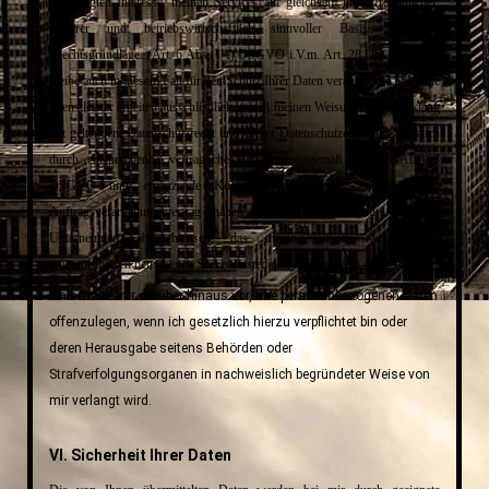
berechtigten Interesse, meinen Services auf gleichsam nutzerfreundlicher,
sicherer und betriebswirtschaftlich sinnvoller Basis anzubieten
(Rechtsgrundlage: (Art. 6 Abs. 1 f) DSGVO i.V.m. Art. 28 DSGVO). Ich
bleibe auch in diesem Fall für den Schutz Ihrer Daten verantwortlich. Meine
Dienstleister arbeiten ausschließlich gemäß meinen Weisungen, im Einklang
mit geltendem Datenschutzrecht und dieser Datenschutzerklärung, was ich
durch entsprechende vertragliche Regelungen gemäß Art. 28 Abs. 3
DSGVO und ergänzende Kontrollen sicherstelle. Einen solchen
Auftragsverarbeitungsvertrag haben ich insbesondere mit dem IT-
Unternehmen abgeschlossen, das meine Website auf seinem
innereuropäisch betriebenen Server hosted und meinem Web-Designer.
Ich behalte mir darüber hinaus vor, Ihre personenbezogenen Daten
offenzulegen, wenn ich gesetzlich hierzu verpflichtet bin oder
deren Herausgabe seitens Behörden oder
Strafverfolgungsorganen in nachweislich begründeter Weise von
mir verlangt wird.
VI. Sicherheit Ihrer Daten